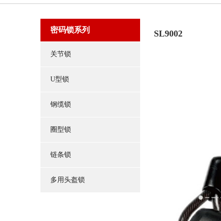
密码锁系列
SL9002
关节锁
U型锁
钢缆锁
圈型锁
链条锁
多用头盔锁