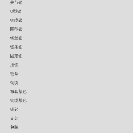
关节锁
U型锁
钢缆锁
圈型锁
钢丝锁
链条锁
固定锁
挂锁
链条
钢缆
布套颜色
钢缆颜色
钥匙
支架
包装