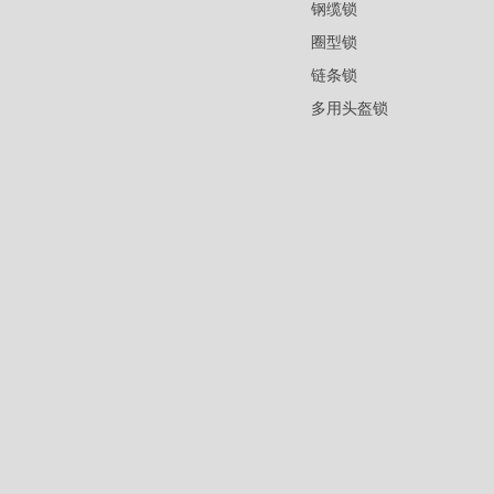
钢缆锁
圈型锁
链条锁
多用头盔锁